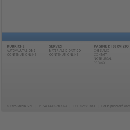
RUBRICHE
SERVIZI
PAGINE DI SERVIZIO
AUTOVALUTAZIONE
MATERIALE DIDATTICO
CHI SIAMO
CONTENUTI ONLINE
CONTENUTI ONLINE
CONTATTI
NOTE LEGALI
PRIVACY
© Edra Media S.r.l. | P. IVA 14392280963 | TEL: 02/881841 | Per la pubblicità con