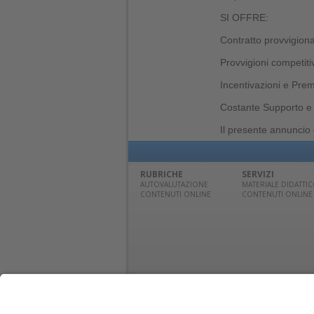
SI OFFRE:
Contratto provvigiona
Provvigioni competiti
Incentivazioni e Prem
Costante Supporto e 
Il presente annuncio è
RUBRICHE
SERVIZI
AUTOVALUTAZIONE
MATERIALE DIDATTI
CONTENUTI ONLINE
CONTENUTI ONLINE