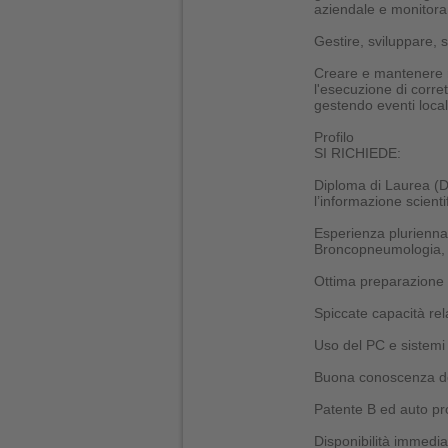
aziendale e monitoran
Gestire, sviluppare, 
Creare e mantenere re
l'esecuzione di corret
gestendo eventi local
Profilo
SI RICHIEDE:
Diploma di Laurea (D.
l’informazione scienti
Esperienza plurienna
Broncopneumologia, 
Ottima preparazione s
Spiccate capacità rel
Uso del PC e sistemi i
Buona conoscenza de
Patente B ed auto pr
Disponibilità immedia