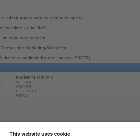
le sul fatturato d'area con rimborso spese.
ve calcolate su dati IMS
i su base meritocratica
Formazione Marketing/Scientifica
 rivolto a candidati di ambo i sessi (l. 903/77).
PAGINE DI SERVIZIO
CO
CHI SIAMO
CONTATTI
NOTE LEGALI
PRIVACY