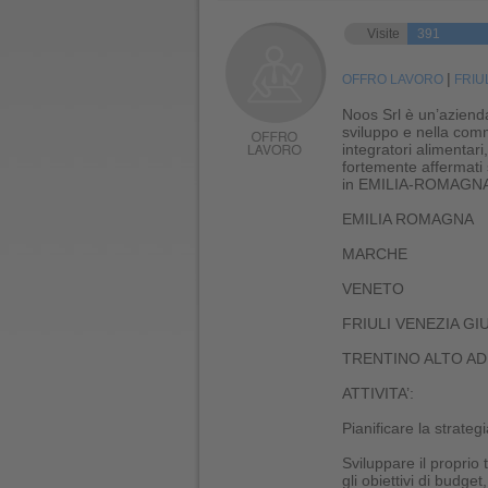
Visite
391
|
OFFRO LAVORO
FRIUL
Noos Srl è un’azienda
sviluppo e nella comm
integratori alimentari,
fortemente affermat
in EMILIA-ROMAGNA pe
EMILIA ROMAGNA
MARCHE
VENETO
FRIULI VENEZIA GI
TRENTINO ALTO AD
ATTIVITA’:
Pianificare la strateg
Sviluppare il proprio t
gli obiettivi di budge