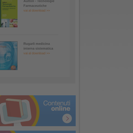
Aulton - Tecnologie
Farmaceutiche
vai al download >>
Rugarli medicina
interna sistematica
vai al download >>