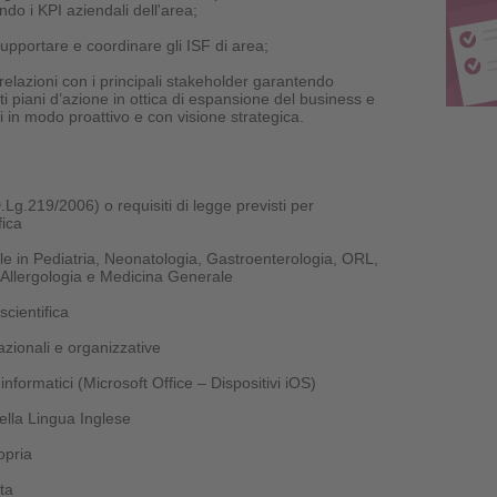
do i KPI aziendali dell'area;
supportare e coordinare gli ISF di area;
lazioni con i principali stakeholder garantendo
ti piani d’azione in ottica di espansione del business e
i in modo proattivo e con visione strategica.
Lg.219/2006) o requisiti di legge previsti per
fica
le in Pediatria, Neonatologia, Gastroenterologia, ORL,
Allergologia e Medicina Generale
cientifica
azionali e organizzative
nformatici (Microsoft Office – Dispositivi iOS)
lla Lingua Inglese
opria
ta