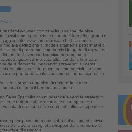
ARDIA
 una family-owned company italiana che, da oltre
 dello sviluppo e produzione di prodotti farma/integratori e
 maggiori info: www.chemistresearch.it) L’azienda
ità fino alla definizione di modelli altamente performativi di
definizione di programmi commerciali in grado di agevolare
a dei clienti. Giovane e dinamica, nelle persone e
l’azienda agisce sul mercato affiancando la farmacia,
ione della domanda, innovando attraverso la ricerca,
 ai repentini cambi degli scenari commerciali. Lo sanno
farmacie e parafarmacie italiane che ne hanno esperienza
mpliare il proprio organico, ricerca brillanti agenti
ndatari su tutto il territorio nazionale.
ono Sales Specialist con mindset delle vendite strategico,
ortemente determinate a lavorare con un approccio
 volontà di dare un fattivo contributo allo sviluppo della
ranno principalmente responsabili delle seguenti attività:
siness della zona assegnata sviluppando la numerica di
potenziale di categoria.