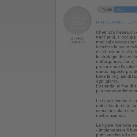
Visite
509
|
OFFRO LAVORO
LOMB
Chemist’s Research è
trent'’anni, si occupa
medical devices (per
focalizza la sua attiv
distribuzione e alla 
le strategie di vendit
nell’organizzazione, 
precorrendo l’evoluz
dando risposte pronte
bene le migliaia di 
ogni giorno.
L’azienda, al fine di a
plurimandatari/monoma
Le figure ricercate s
doti di leadership, f
consulenziale e con la
nostra azienda.
Le figure ricercate sa
- Implementare il bu
punti vendita ad alto 