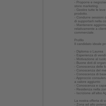
- Proporre e negoziare
store marketing.
- Gestire tutte le leve
prodotto.
- Condurre sessioni d
di supportarli nella co
- Mantenere aggiornat
relativamente a clien
commerciale.
Profilo
Il candidato ideale pr
- Diploma o Laurea
- Esperienza di vendi
- Motivazione al ruolo
- Buone doti di organi
- Conoscenza delle l
- Conoscenza del mer
- Conoscenza di base 
- Approccio consulenzi
a valore aggiunto
- Conoscenza e capacit
- Residenza nella zon
- Iscrizione all’albo A
La nostra offerta di v
- Zona ad alto potenz