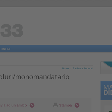
 ONLINE
Home
/
Bacheca Annunci
t pluri/monomandatario