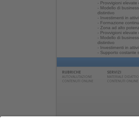
- Provvigioni elevate 
- Modello di business
distintivo
- Investimenti in atti
- Formazione contin
- Zona ad alto potenz
- Provvigioni elevate 
- Modello di business
distintivo
- Investimenti in atti
- Supporto costante su
RUBRICHE
SERVIZI
AUTOVALUTAZIONE
MATERIALE DIDATTI
CONTENUTI ONLINE
CONTENUTI ONLINE
© Edra Media S.r.l. | P. IVA 14392280963 | TEL: 