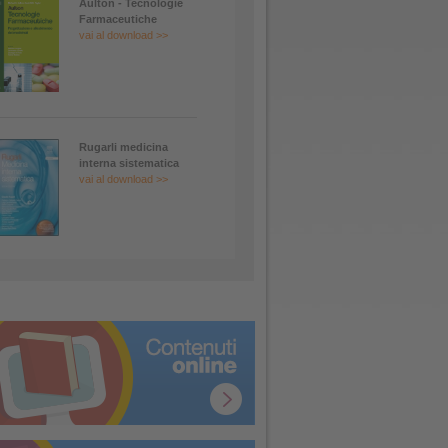
Aulton - Tecnologie
Farmaceutiche
vai al download >>
Rugarli medicina
interna sistematica
vai al download >>