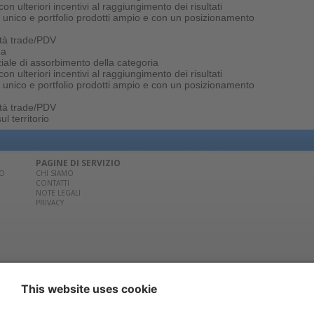
con ulteriori incentivi al raggiungimento dei risultati
 unico e portfolio prodotti ampio e con un posizionamento
vità trade/PDV
ua
iale di assorbimento della categoria
con ulteriori incentivi al raggiungimento dei risultati
 unico e portfolio prodotti ampio e con un posizionamento
vità trade/PDV
l territorio
PAGINE DI SERVIZIO
CO
CHI SIAMO
CONTATTI
NOTE LEGALI
PRIVACY
02/881841 | Per la pubblicità contatta
Edra Media S.r.l.