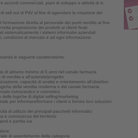
 accordi commerciali, piani di sviluppo e attività di in
 di sell out di PdV al fine di agevolare la rotazione del
i formazione diretta al personale dei punti vendita al fine
rretta proposizione dei prodotti ai clienti finali.
i sistematicamente i sistemi informativi aziendali
ti, condizioni di mercato e ad ogni informazione
esenta le seguenti caratteristiche:
ta di almeno minimo di 6 anni nel canale farmacia
 di vendita e all’azienda/progetto
zzazione, capacità di analisi e orientamento all’obiettivo
ogiche della vendita moderna e del canale farmacia
cato nutraceutico e cosmetico
delle logiche di digital selling/marketing
ale per informare/formare i clienti e fornire loro soluzioni
à di utilizzo dei principali pacchetti informatici
a e conoscenza del territorio
genti e partita iva
alore:
iale di assorbimento della categoria