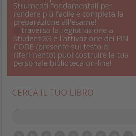
Strumenti fondamentali per
rendere più facile e completa la
preparazione all'esame!
Attraverso la registrazione a
Studenti33 e l'attivazione dei PIN
CODE (presente sul testo di
riferimento) puoi costruire la tua
personale biblioteca on-line!
CERCA IL TUO LIBRO
A
B
C
D
E
F
G
H
I