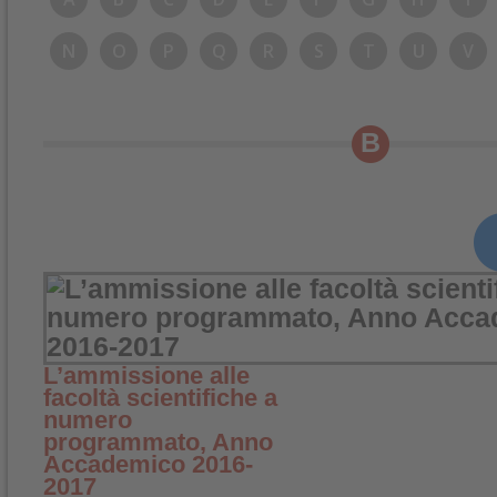
N
O
P
Q
R
S
T
U
V
B
L’ammissione alle
facoltà scientifiche a
numero
programmato, Anno
Accademico 2016-
2017