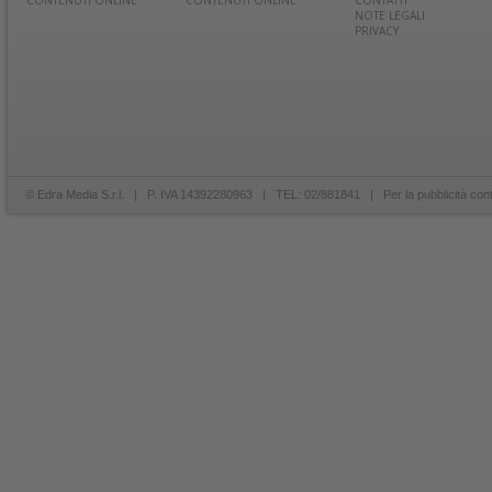
CONTENUTI ONLINE
CONTENUTI ONLINE
CONTATTI
NOTE LEGALI
PRIVACY
© Edra Media S.r.l. | P. IVA 14392280963 | TEL: 02/881841 | Per la pubblicità con