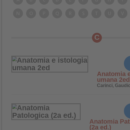
N
O
P
Q
R
S
T
U
V
C
Anatomia e
umana 2ed
Carinci, Gaudio
Anatomia Pat
(2a ed.)