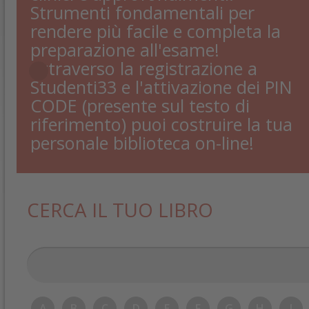
Strumenti fondamentali per
rendere più facile e completa la
preparazione all'esame!
Attraverso la registrazione a
Studenti33 e l'attivazione dei PIN
CODE (presente sul testo di
riferimento) puoi costruire la tua
personale biblioteca on-line!
CERCA IL TUO LIBRO
A
B
C
D
E
F
G
H
I