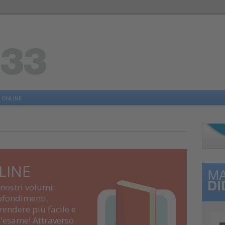
 ONLINE
LINE
 nostri volumi:
rofondimenti.
endere più facile e
'esame! Attraverso