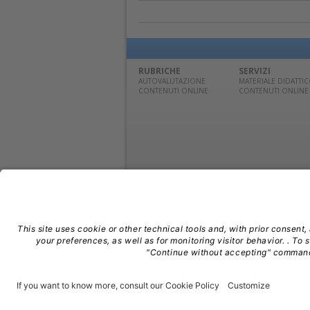
RUBRICHE
SERVIZI
AUTOVALUTAZIONE
MATERIALE DIDATTI
CONTENUTI ONLINE
CONTENUTI ONLINE
© Edra Media S.r.l. | P. IVA 14392280963 | TEL: 