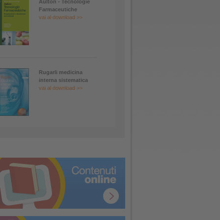
Aulton - Tecnologie
Farmaceutiche
vai al download >>
Rugarli medicina
interna sistematica
vai al download >>