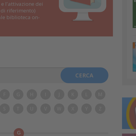
e l'attivazione dei
di riferimento)
le biblioteca on-
F
G
H
I
J
K
L
M
S
T
U
V
W
X
Y
Z
G