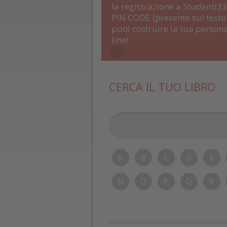
la registrazione a Studenti33 
PIN CODE (presente sul testo 
puoi costruire la tua persona
line!
CERCA IL TUO LIBRO
A
B
C
D
E
N
O
P
Q
R