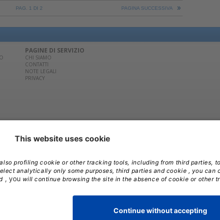
PAG. 1 DI 2
PAGINA SUCCESSIVA
PAGINE DI SERVIZIO
CO
CHI SIAMO
CONTATTI
NOTE LEGALI
PRIVACY
02/881841 | Per la pubblicità contatta
Edra Media S.r.l.