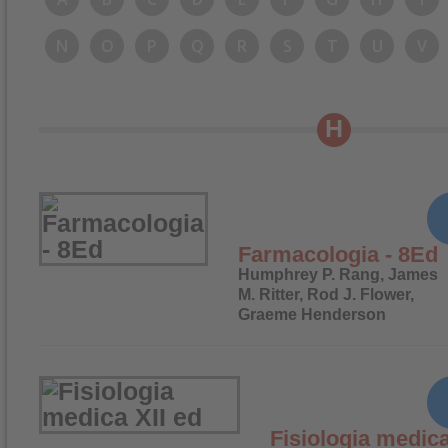
N
O
P
Q
R
S
T
U
V
H
Farmacologia - 8Ed
Humphrey P. Rang, James
M. Ritter, Rod J. Flower,
Graeme Henderson
Fisiologia medica