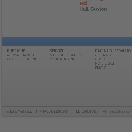
ed
Hall, Guyton
RUBRICHE
SERVIZI
PAGINE DI SERVIZIO
AUTOVALUTAZIONE
MATERIALE DIDATTICO
CHI SIAMO
CONTENUTI ONLINE
CONTENUTI ONLINE
CONTATTI
NOTE LEGALI
PRIVACY
© Edra Media S.r.l. | P. IVA 14392280963 | TEL: 02/881841 | Per la pubblicità con