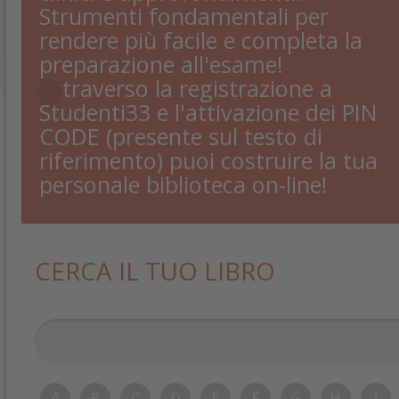
Strumenti fondamentali per
rendere più facile e completa la
preparazione all'esame!
Attraverso la registrazione a
Studenti33 e l'attivazione dei PIN
CODE (presente sul testo di
riferimento) puoi costruire la tua
personale biblioteca on-line!
CERCA IL TUO LIBRO
A
B
C
D
E
F
G
H
I