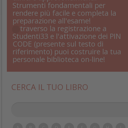
Strumenti fondamentali per
rendere più facile e completa la
preparazione all'esame!
Attraverso la registrazione a
Studenti33 e l'attivazione dei PIN
CODE (presente sul testo di
riferimento) puoi costruire la tua
personale biblioteca on-line!
CERCA IL TUO LIBRO
A
B
C
D
E
F
G
H
I