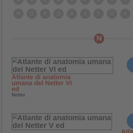
N
O
P
Q
R
S
T
U
V
N
Atlante di anatomia
umana del Netter VI
ed
Netter
Atl