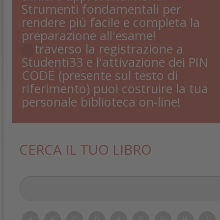
Strumenti fondamentali per
rendere più facile e completa la
preparazione all'esame!
Attraverso la registrazione a
Studenti33 e l'attivazione dei PIN
CODE (presente sul testo di
riferimento) puoi costruire la tua
personale biblioteca on-line!
CERCA IL TUO LIBRO
A
B
C
D
E
F
G
H
I