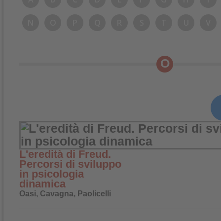
N
O
P
Q
R
S
T
U
V
O
L'eredità di Freud.
Percorsi di sviluppo
in psicologia
dinamica
Oasi, Cavagna, Paolicelli