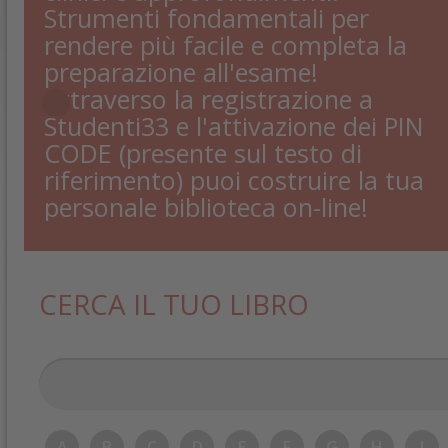
Strumenti fondamentali per
rendere più facile e completa la
preparazione all'esame!
Attraverso la registrazione a
Studenti33 e l'attivazione dei PIN
CODE (presente sul testo di
riferimento) puoi costruire la tua
personale biblioteca on-line!
CERCA IL TUO LIBRO
A
B
C
D
E
F
G
H
I