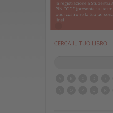
la registrazione a Studenti33 
PIN CODE (presente sul testo 
puoi costruire la tua persona
line!
CERCA IL TUO LIBRO
A
B
C
D
E
N
O
P
Q
R