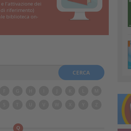
e l'attivazione dei
di riferimento)
le biblioteca on-
F
G
H
I
J
K
L
M
S
T
U
V
W
X
Y
Z
Q