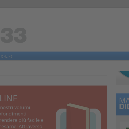
 ONLINE
LINE
 nostri volumi:
rofondimenti.
endere più facile e
'esame! Attraverso