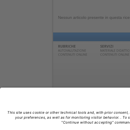
Nessun articolo presente in questa rice
RUBRICHE
SERVIZI
AUTOVALUTAZIONE
MATERIALE DIDATTI
CONTENUTI ONLINE
CONTENUTI ONLINE
© Edra Media S.r.l. | P. IVA 14392280963 | TEL: 