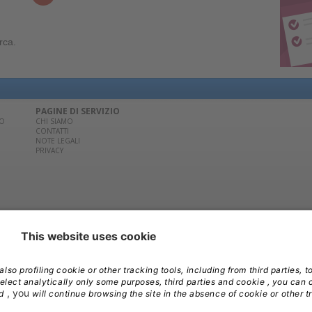
rca.
PAGINE DI SERVIZIO
CO
CHI SIAMO
CONTATTI
NOTE LEGALI
PRIVACY
02/881841 | Per la pubblicità contatta
Edra Media S.r.l.