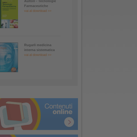
Aulton - Tecnologie
Farmaceutiche
vai al download >>
Rugarli medicina
interna sistematica
vai al download >>