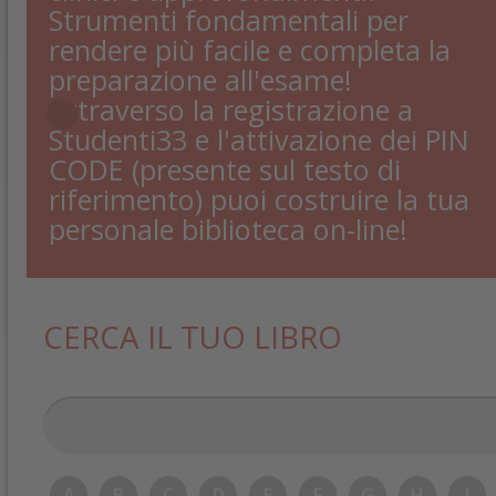
Strumenti fondamentali per
rendere più facile e completa la
preparazione all'esame!
Attraverso la registrazione a
Studenti33 e l'attivazione dei PIN
CODE (presente sul testo di
riferimento) puoi costruire la tua
personale biblioteca on-line!
CERCA IL TUO LIBRO
A
B
C
D
E
F
G
H
I