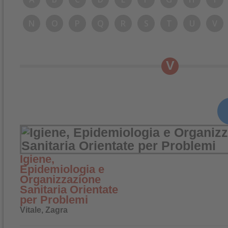
N
O
P
Q
R
S
T
U
V
V
Igiene,
Epidemiologia e
Organizzazione
Sanitaria Orientate
per Problemi
Vitale, Zagra