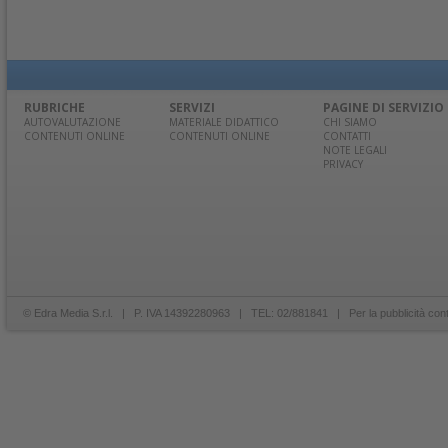
RUBRICHE
SERVIZI
PAGINE DI SERVIZIO
AUTOVALUTAZIONE
MATERIALE DIDATTICO
CHI SIAMO
CONTENUTI ONLINE
CONTENUTI ONLINE
CONTATTI
NOTE LEGALI
PRIVACY
© Edra Media S.r.l. | P. IVA 14392280963 | TEL: 02/881841 | Per la pubblicità con