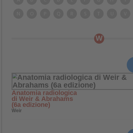
N
O
P
Q
R
S
T
U
V
W
Anatomia radiologica
di Weir & Abrahams
(6a edizione)
Weir