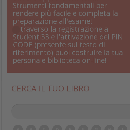
Strumenti fondamentali per
rendere più facile e completa la
preparazione all'esame!
Attraverso la registrazione a
Studenti33 e l'attivazione dei PIN
CODE (presente sul testo di
riferimento) puoi costruire la tua
personale biblioteca on-line!
CERCA IL TUO LIBRO
A
B
C
D
E
F
G
H
I