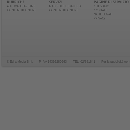
RUBRICHE
SERVIZI
PAGINE DI SERVIZIO
AUTOVALUTAZIONE
MATERIALE DIDATTICO
CHI SIAMO
CONTENUTI ONLINE
CONTENUTI ONLINE
CONTATTI
NOTE LEGALI
PRIVACY
© Edra Media S.r.l. | P. IVA 14392280963 | TEL: 02/881841 | Per la pubblicità con