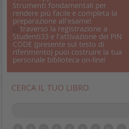
Strumenti fondamentali per
rendere più facile e completa la
preparazione all'esame!
Attraverso la registrazione a
Studenti33 e l'attivazione dei PIN
CODE (presente sul testo di
riferimento) puoi costruire la tua
personale biblioteca on-line!
CERCA IL TUO LIBRO
A
B
C
D
E
F
G
H
I