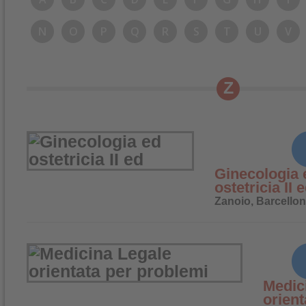
N
O
P
Q
R
S
T
U
V
Z
Ginecologia 
ostetricia II 
Zanoio, Barcello
Medic
orient