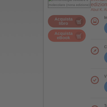
edizion
Abul K. A
I
Acquista
libro
Acquista
eBook
C
V
T