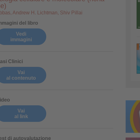
e)
bbas, Andrew H. Lichtman, Shiv Pillai
mmagini del libro
Vedi
immagini
asi Clinici
Vai
al contenuto
ideo
Vai
al link
est di autovalutazione