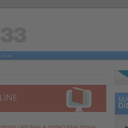
 ONLINE
LINE
logia cellulare e molecolare (nona