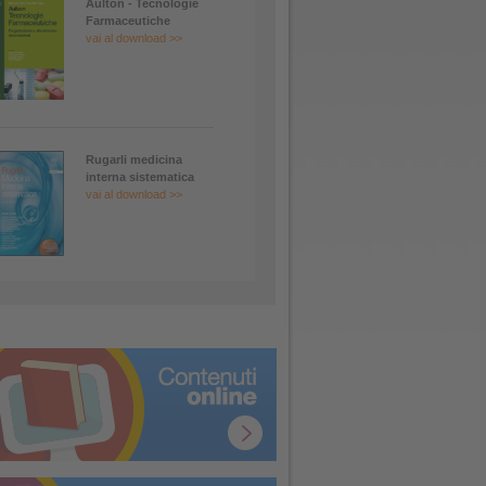
Aulton - Tecnologie
Farmaceutiche
vai al download >>
Rugarli medicina
interna sistematica
vai al download >>