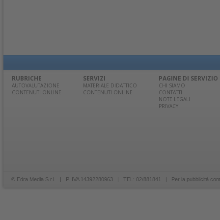
RUBRICHE
SERVIZI
PAGINE DI SERVIZIO
AUTOVALUTAZIONE
MATERIALE DIDATTICO
CHI SIAMO
CONTENUTI ONLINE
CONTENUTI ONLINE
CONTATTI
NOTE LEGALI
PRIVACY
© Edra Media S.r.l. | P. IVA 14392280963 | TEL: 02/881841 | Per la pubblicità con