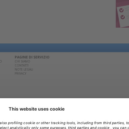
PAGINE DI SERVIZIO
CO
CHI SIAMO
CONTATTI
NOTE LEGALI
PRIVACY
02/881841 | Per la pubblicità contatta
Edra Media S.r.l.