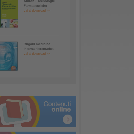
Aulton - Tecnologie
Farmaceutiche
vai al download >>
Rugarli medicina
interna sistematica
vai al download >>