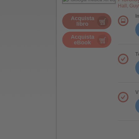
Hall, Guy
I
Acquista
libro
Acquista
eBook
T
V