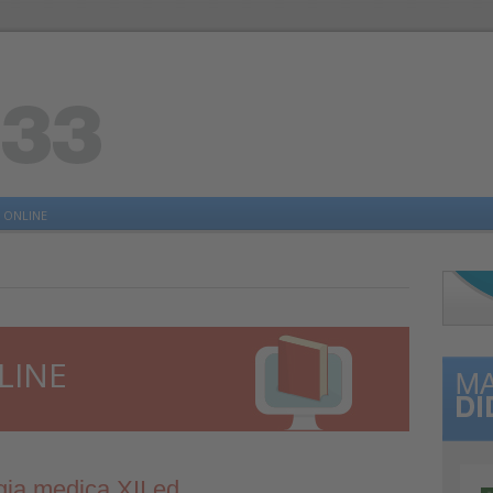
 ONLINE
LINE
gia medica XII ed