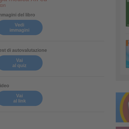
ton
mmagini del libro
Vedi
immagini
est di autovalutazione
Vai
al quiz
ideo
Vai
al link