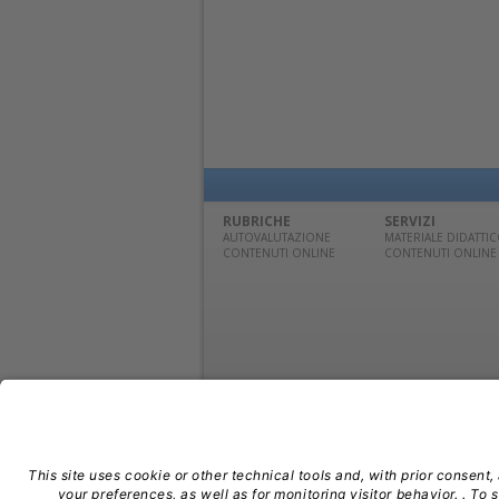
RUBRICHE
SERVIZI
AUTOVALUTAZIONE
MATERIALE DIDATTI
CONTENUTI ONLINE
CONTENUTI ONLINE
© Edra Media S.r.l. | P. IVA 14392280963 | TEL: 