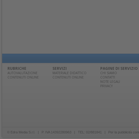
RUBRICHE
SERVIZI
PAGINE DI SERVIZIO
AUTOVALUTAZIONE
MATERIALE DIDATTICO
CHI SIAMO
CONTENUTI ONLINE
CONTENUTI ONLINE
CONTATTI
NOTE LEGALI
PRIVACY
© Edra Media S.r.l. | P. IVA 14392280963 | TEL: 02/881841 | Per la pubblicità con