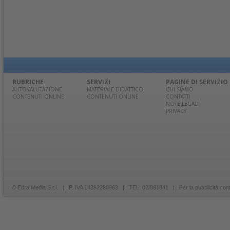
RUBRICHE
SERVIZI
PAGINE DI SERVIZIO
AUTOVALUTAZIONE
MATERIALE DIDATTICO
CHI SIAMO
CONTENUTI ONLINE
CONTENUTI ONLINE
CONTATTI
NOTE LEGALI
PRIVACY
© Edra Media S.r.l. | P. IVA 14392280963 | TEL: 02/881841 | Per la pubblicità con