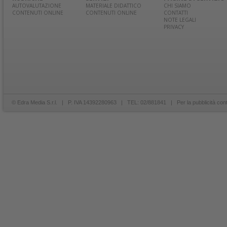
AUTOVALUTAZIONE
MATERIALE DIDATTICO
CHI SIAMO
CONTENUTI ONLINE
CONTENUTI ONLINE
CONTATTI
NOTE LEGALI
PRIVACY
© Edra Media S.r.l. | P. IVA 14392280963 | TEL: 02/881841 | Per la pubblicità con