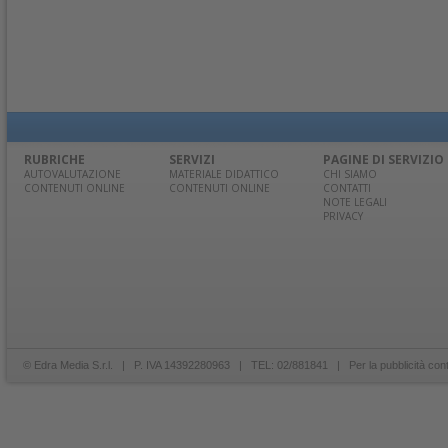
RUBRICHE
SERVIZI
PAGINE DI SERVIZIO
AUTOVALUTAZIONE
MATERIALE DIDATTICO
CHI SIAMO
CONTENUTI ONLINE
CONTENUTI ONLINE
CONTATTI
NOTE LEGALI
PRIVACY
© Edra Media S.r.l. | P. IVA 14392280963 | TEL: 02/881841 | Per la pubblicità con