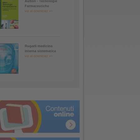
Aulton - Tecnologie
Farmaceutiche
vai al download >>
Rugarli medicina
interna sistematica
vai al download >>