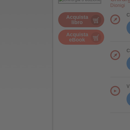
Dionigi
C
Acquista
libro
Acquista
eBook
C
V