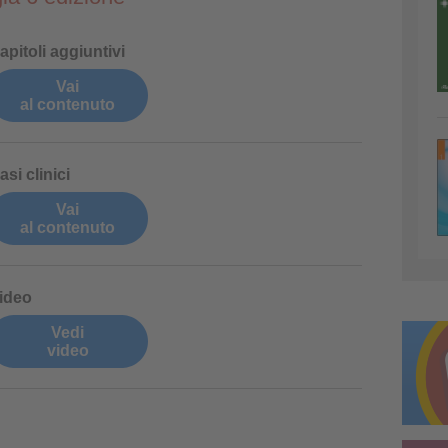
apitoli aggiuntivi
Vai
al contenuto
asi clinici
Vai
al contenuto
ideo
Vedi
video