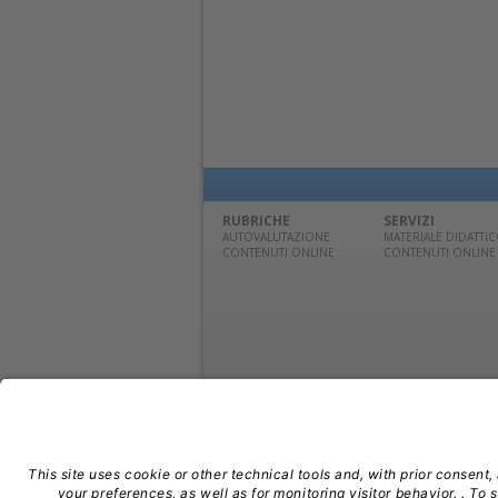
RUBRICHE
SERVIZI
AUTOVALUTAZIONE
MATERIALE DIDATTI
CONTENUTI ONLINE
CONTENUTI ONLINE
© Edra Media S.r.l. | P. IVA 14392280963 | TEL: 