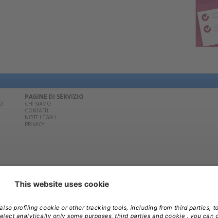
PAGINE DI SERVIZIO
CO
CHI SIAMO
CONTATTI
NOTE LEGALI
PRIVACY
02/881841 | Per la pubblicità contatta
Edra Media S.r.l.