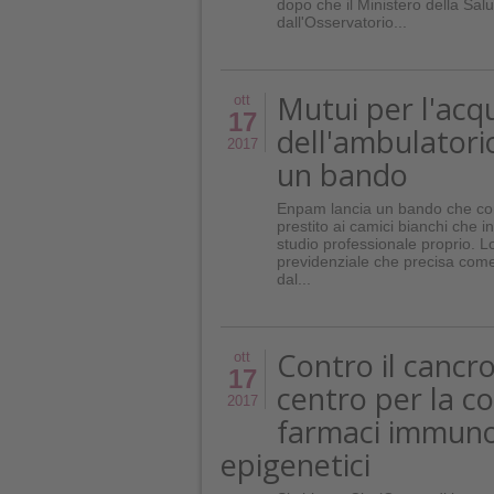
dopo che il Ministero della Salute
dall'Osservatorio...
Mutui per l'acq
ott
17
dell'ambulatori
2017
un bando
Enpam lancia un bando che conc
prestito ai camici bianchi che 
studio professionale proprio. L
previdenziale che precisa come
dal...
Contro il cancro
ott
17
centro per la c
2017
farmaci immuno
epigenetici