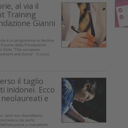
ie, al via il
t Training
ndazione Gianni
Pavia è in programma la decima
g Course della Fondazione
r titolo "The european
resent and future". Il corso
erso il taglio
ti inidonei. Ecco
i neolaureati e
o: tanti non dovrebbero
bocciatura da parte
dell'Istruzione e soprattutto