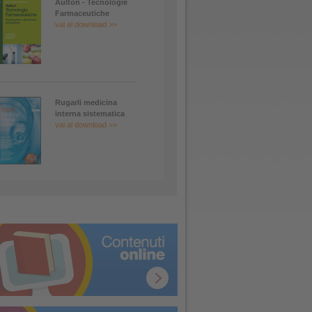
Aulton - Tecnologie
Farmaceutiche
vai al download >>
Rugarli medicina
interna sistematica
vai al download >>