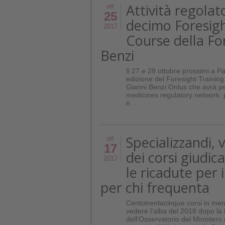
Attività regolator
ott
25
decimo Foresigh
2017
Course della Fo
Benzi
Il 27 e 28 ottobre prossimi a 
edizione del Foresight Trainin
Gianni Benzi Onlus che avrà pe
medicines regulatory network: p
è...
Specializzandi, v
ott
17
dei corsi giudica
2017
le ricadute per 
per chi frequenta
Centotrentacinque corsi in men
vedere l'alba del 2018 dopo la 
dell'Osservatorio del Ministero 