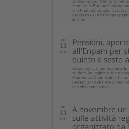
Si chiama Cio (Centro di immun
struttura in Europa interamente
con l'immunoterapia. È stata pr
nel corso del XV Congresso int
italiano...
Pensioni, aperte 
ott
11
all'Enpam per s
2017
quinto e sesto 
Si sono ufficialmente aperte le i
studenti del quinto e sesto anno
Medicina e Odontoiatria. Lo an
pensionistico che sottolinea com
che viene consentito...
A novembre un 
ott
11
sulle attività re
2017
organizzato da 