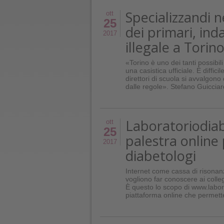
Specializzandi ne
ott
25
dei primari, ind
2017
illegale a Torin
«Torino è uno dei tanti possibili
una casistica ufficiale. È difficil
direttori di scuola si avvalgono 
dalle regole». Stefano Guicciard
Laboratoriodia
ott
25
palestra online 
2017
diabetologi
Internet come cassa di risonanz
vogliono far conoscere ai collegh
È questo lo scopo di www.labora
piattaforma online che permette