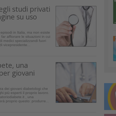
gli studi privati
agine su uso
o
 episodi in Italia, ma non esiste
e far affiorare le situazioni in cui
di medici specializzandi fuori
i vicepresidente...
bete, una
per giovani
a dei giovani diabetologi che
i più esperti il proprio lavoro.
toriodiabete.it , una
rà proprio questo: produrre...