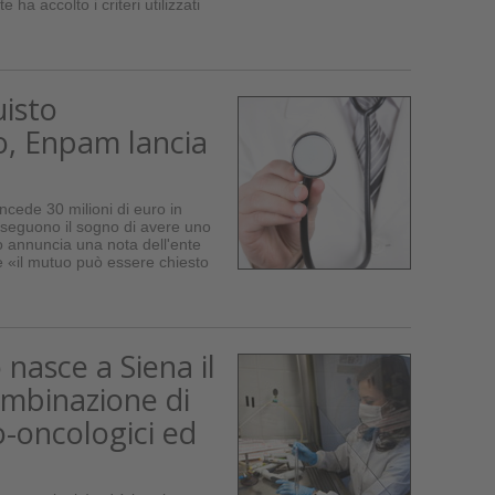
 ha accolto i criteri utilizzati
uisto
o, Enpam lancia
ede 30 milioni di euro in
inseguono il sogno di avere uno
o annuncia una nota dell'ente
 «il mutuo può essere chiesto
 nasce a Siena il
ombinazione di
-oncologici ed