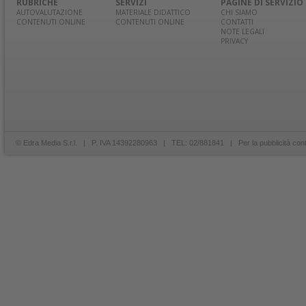
RUBRICHE
SERVIZI
PAGINE DI SERVIZIO
AUTOVALUTAZIONE
MATERIALE DIDATTICO
CHI SIAMO
CONTENUTI ONLINE
CONTENUTI ONLINE
CONTATTI
NOTE LEGALI
PRIVACY
© Edra Media S.r.l. | P. IVA 14392280963 | TEL: 02/881841 | Per la pubblicità con