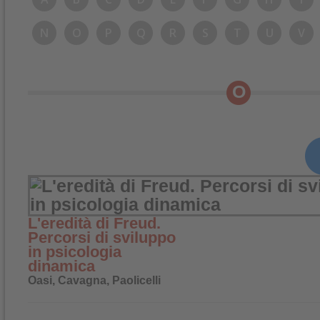
N
O
P
Q
R
S
T
U
V
O
L'eredità di Freud.
Percorsi di sviluppo
in psicologia
dinamica
Oasi, Cavagna, Paolicelli