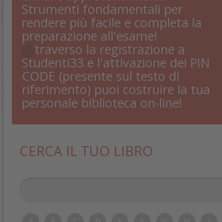
Strumenti fondamentali per
rendere più facile e completa la
preparazione all'esame!
Attraverso la registrazione a
Studenti33 e l'attivazione dei PIN
CODE (presente sul testo di
riferimento) puoi costruire la tua
personale biblioteca on-line!
CERCA IL TUO LIBRO
A
B
C
D
E
F
G
H
I