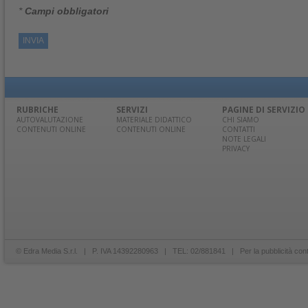
*
Campi obbligatori
RUBRICHE
SERVIZI
PAGINE DI SERVIZIO
AUTOVALUTAZIONE
MATERIALE DIDATTICO
CHI SIAMO
CONTENUTI ONLINE
CONTENUTI ONLINE
CONTATTI
NOTE LEGALI
PRIVACY
© Edra Media S.r.l. | P. IVA 14392280963 | TEL: 02/881841 | Per la pubblicità con