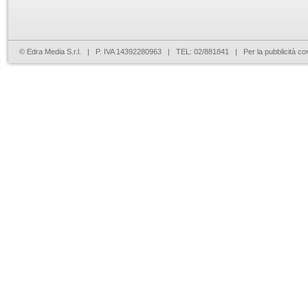
© Edra Media S.r.l. | P. IVA 14392280963 | TEL: 02/881841 | Per la pubblicità co